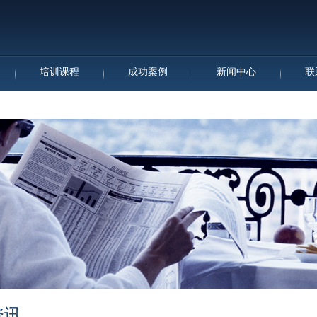
培训课程
成功案例
新闻中心
联
资讯