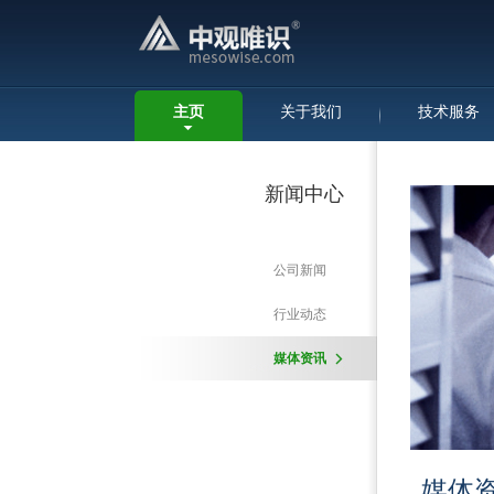
主页
关于我们
技术服务
新闻中心
公司新闻
行业动态
媒体资讯
媒体