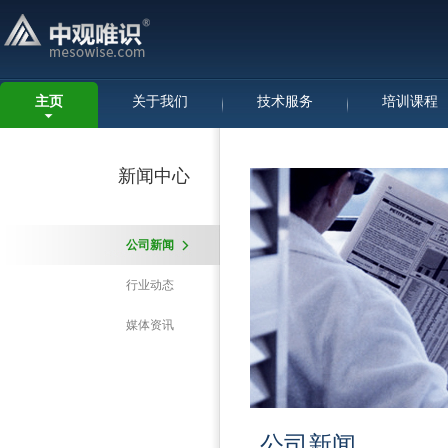
主页
关于我们
技术服务
培训课程
新闻中心
公司新闻
行业动态
媒体资讯
公司新闻