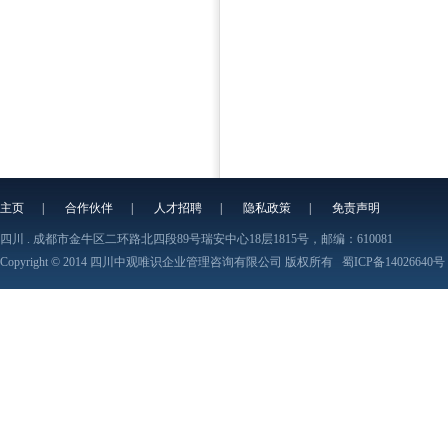
主页
|
合作伙伴
|
人才招聘
|
隐私政策
|
免责声明
四川 . 成都市金牛区二环路北四段89号瑞安中心18层1815号，邮编：610081
Copyright © 2014 四川中观唯识企业管理咨询有限公司 版权所有
蜀ICP备14026640号